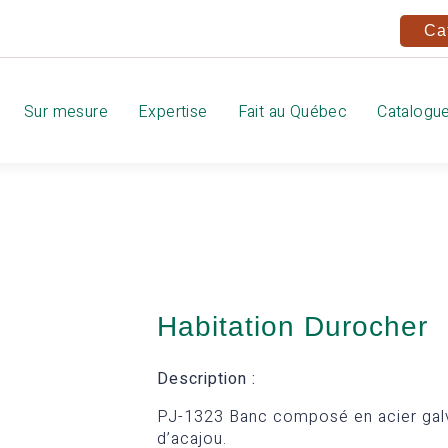
Ca
Sur mesure
Expertise
Fait au Québec
Catalogu
Habitation Durocher
Description :
PJ-1323 Banc composé en acier galva
d’acajou.