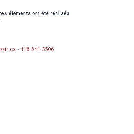
res éléments ont été réalisés
.
bain.ca
•
418-841-3506